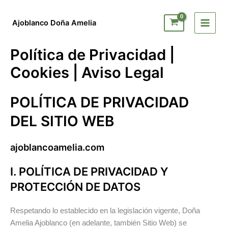
Ir
al
Ajoblanco Doña Amelia
contenido
Política de Privacidad |
Cookies | Aviso Legal
POLÍTICA DE PRIVACIDAD
DEL SITIO WEB
ajoblancoamelia.com
I. POLÍTICA DE PRIVACIDAD Y
PROTECCIÓN DE DATOS
Respetando lo establecido en la legislación vigente, Doña
Amelia Ajoblanco (en adelante, también Sitio Web) se